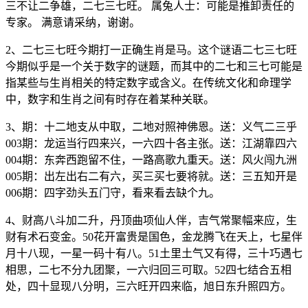
三不让二争雄，二七三七旺。 属兔人士：可能是推卸责任的
专家。 满意请采纳，谢谢。
2、二七三七旺今期打一正确生肖是马。这个谜语二七三七旺
今期似乎是一个关于数字的谜题，而其中的二七和三七可能是
指某些与生肖相关的特定数字或含义。在传统文化和命理学
中，数字和生肖之间有时存在着某种关联。
3、期：十二地支从中取，二地对照神佛恩。送：义气二三乎
003期：龙运当行四来兴，一六四十各主张。送：江湖靠四六
004期：东奔西跑留不住，一路高歌九重天。送：风火闯九洲
005期：出左出右二有六，买三买七要将就。送：三五知开是
006期：四字劲头五门守，看来看去缺个九。
4、财高八斗加二升，丹顶曲项仙人伴，吉气常聚幅来应，生
财有术石变金。50花开富贵是国色，金龙腾飞在天上，七星伴
月十八现，一星一码十有八。51土里土气又有得，三十巧遇七
相思，二七不分九团聚，一六归回三可取。52四七结合五相
处，四十显现八分明，三六旺开四来临，旭日东升照四方。