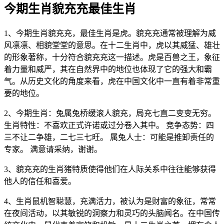
今期生肖貌充充最佳生肖
1、今期生肖貌充充，最佳生肖是虎。貌充充通常被理解为威
风凛凛、相貌堂堂的意思。在十二生肖中，虎以其威猛、雄壮
的形象著称，十分符合貌充充这一描述。虎是百兽之王，象征
着力量和威严，其在自然界中的地位也体现了它的强大和霸
气。从历史文化的角度来看，虎在中国文化中一直有着非常重
要的地位。
2、今期生肖：兔属兔桥缓滚人貌充，局充七直二变变无穷。
生肖特性：不喜欢正式许诺或过分卷入其中。 竞争态势：四
三不让二争雄，二七三七旺。 属兔人士：可能是推卸责任的
专家。 满意请采纳，谢谢。
3、貌充充的生肖猪特质使得他们在人际关系中往往能够获得
他人的信任和喜爱。
4、生肖鼠机智聪慧，充满活力，被认为是财富的象征，常常
在夜间活动，以其敏锐的洞察力和灵巧的头脑闻名。在中国传