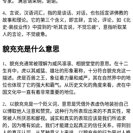
专家。 满意请采纳，谢谢。
4、言说，汉语词汇，指的是谈话、对话，也包括宣讲佛教的
故事和理论。它的第三个含义，即言辞，言论，评论，如《北
史·裴叔业传》中提到的“听其言说，不觉忘疲”，意指听取某
人的言论，不觉疲惫。
貌充充是什么意思
1、貌充充通常被理解为威风凛凛、相貌堂堂的意思。在十二
生肖中，虎以其威猛、雄壮的形象著称，十分符合貌充充这一
描述。虎是百兽之王，象征着力量和威严，其在自然界中的地
位也体现了它的强大和霸气。从历史文化的角度来看，虎在中
国文化中一直有着非常重要的地位。
2、以貌充充是一个贬义词，意思是凭借外表虚伪地装扮自己
以博取他人注意和赞赏。这种行为所表现出来的不真实性，常
常被人所厌恶和鄙视。诚实和真实的表现应该是我们所追求
的，因为唯有如此，我们才能建立起真正的信任关系，得到别
人的真正认可。从某种意义上来说，以貌充充的行为是对人格