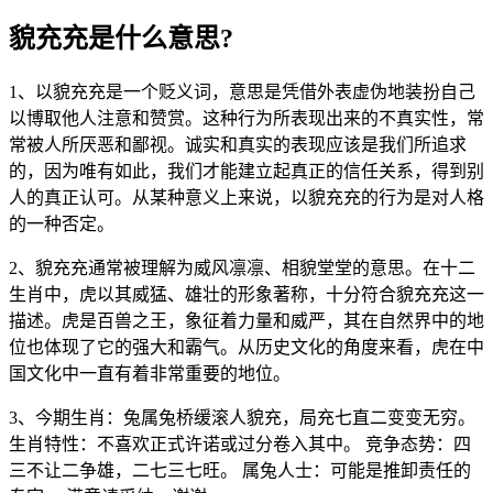
貌充充是什么意思?
1、以貌充充是一个贬义词，意思是凭借外表虚伪地装扮自己
以博取他人注意和赞赏。这种行为所表现出来的不真实性，常
常被人所厌恶和鄙视。诚实和真实的表现应该是我们所追求
的，因为唯有如此，我们才能建立起真正的信任关系，得到别
人的真正认可。从某种意义上来说，以貌充充的行为是对人格
的一种否定。
2、貌充充通常被理解为威风凛凛、相貌堂堂的意思。在十二
生肖中，虎以其威猛、雄壮的形象著称，十分符合貌充充这一
描述。虎是百兽之王，象征着力量和威严，其在自然界中的地
位也体现了它的强大和霸气。从历史文化的角度来看，虎在中
国文化中一直有着非常重要的地位。
3、今期生肖：兔属兔桥缓滚人貌充，局充七直二变变无穷。
生肖特性：不喜欢正式许诺或过分卷入其中。 竞争态势：四
三不让二争雄，二七三七旺。 属兔人士：可能是推卸责任的