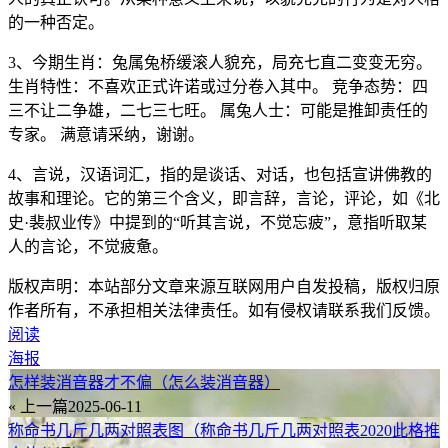
的一种否定。
3、今期生肖：兔属兔桥缓滚人貌充，局充七直二变变无穷。
生肖特性：不喜欢正式许诺或过分卷入其中。 竞争态势：四
三不让二争雄，二七三七旺。 属兔人士：可能是推卸责任的
专家。 满意请采纳，谢谢。
4、言说，汉语词汇，指的是谈话、对话，也包括宣讲佛教的
故事和理论。它的第三个含义，即言辞，言论，评论，如《北
史·裴叔业传》中提到的“听其言说，不觉忘疲”，意指听取某
人的言论，不觉疲惫。
版权声明：本站部分文章来源互联网用户自发投稿，版权归原
作者所有，不承担相关法律责任。如有侵权请联系我们反馈。
阅读
海报
怎样装消音器才不偏（怎么装消音器）
« 上一篇
2025-06-11
称命书几斤几两对照表图（称命书几斤几两对照表2020此格推