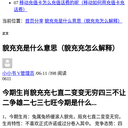
07
移动充值卡怎么充值话费的呢（移动如何用充值卡充
话费）
当前位置：
首页
分享
貌充充是什么意思（貌充充怎么解释）
正文
貌充充是什么意思（貌充充怎么解释）
小小书
V
管理员
/
06-11
/
398 阅读
06
11
今期生肖貌充充七直二变变无穷四三不让
二争雄二七三七旺今期是什么...
1、今期生肖：兔属兔桥缓滚人貌充，局充七直二变变无穷。
生肖特性：不喜欢正式许诺或过分卷入其中。 竞争态势：四