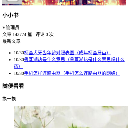
小小书
V
管理员
文章 142774 篇
|
评论 0 次
最新文章
10/30
柯基犬牙齿年龄对照表图（成年柯基牙齿）
10/30
骨蒸潮热是什么意思（骨蒸潮热是什么意思喝什么
药）
10/30
手机怎样连路由器（手机怎么连路由器的网络）
随便看看
换一换