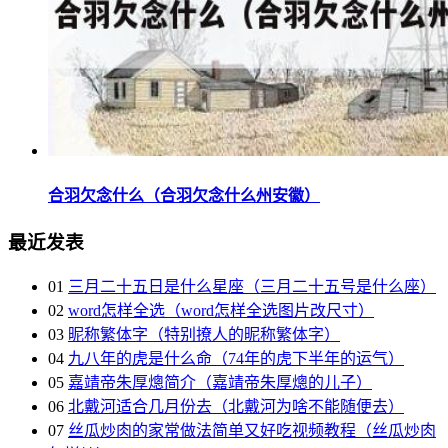
合羽欠念什么（合羽欠念什么州安徽）
最近发表
01
三月二十五日是什么星座（三月二十五号是什么座）
02
word怎样全选（word怎样全选图片改尺寸）
03
昵称繁体字（特别撩人的昵称繁体字）
04
九八年的虎是什么命（74年的虎下半年的运气）
05
嘉靖帝朱厚熜简介（嘉靖帝朱厚熜的儿子）
06
北戴河适合几月份去（北戴河为啥不能随便去）
07
丝瓜炒肉的家常做法简单又好吃视频教程（丝瓜炒肉