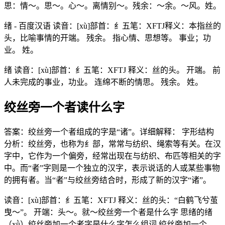
思：情～。思～。心～。离情别～。残余：～余。～风。姓。
绪 - 百度汉语 读音：[xù]部首：纟五笔：XFTJ释义：本指丝的
头，比喻事情的开端。 残余。 指心情、思想等。 事业；功
业。 姓。
绪 读音：[xù]部首：纟五笔：XFTJ 释义：丝的头。 开端。 前
人未完成的事业，功业。 连绵不断的情思。 残余。 姓。
绞丝旁一个者读什么字
答案：绞丝旁一个者组成的字是“诸”。详细解释： 字形结构
分析：绞丝旁，也称为纟部，常常与纺织、绳索等有关。在汉
字中，它作为一个偏旁，经常出现在与纺织、布匹等相关的字
中。而“者”字则是一个独立的汉字，表示说话的人或某些事物
的拥有者。当“者”与绞丝旁结合时，形成了新的汉字“诸”。
读音：[xù]部首：纟五笔：XFTJ 释义：丝的头：“白鹤飞兮茧
曳～”。 开端：头～。就～绞丝旁一个者是什么字 思绪的绪
（xǜ）绞丝旁加一个者字是什么字怎么组词 绞丝旁加一个