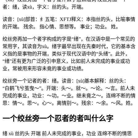
者：绪，读xù，字义：丝的头。开端。
读音：[xù]部首：纟五笔：XFTJ释义：本指丝的头，比喻事情
的开端。 残余。 指心情、思想等。 事业；功业。 姓。
绞丝旁再加一个者字构成的字是“绪”，在汉语中是一个常见的
常用字，其读音为xù。绪字最早出现在先秦时代，它的基本含
义指的是事物的开端，类似于现代汉语中的“头绪”。此外，
“绪”还有更为广泛的引申意义，比如前人未完成的事业或功
业，常被用来形容未竟的事业或功绩。
绞丝旁一个记者的者：绪。读音：[xù]基本解释：丝的头：
“白鹤飞兮茧曳～”。开端：头～。就～。～论。～言。前人未
完成的事业，功业：～功。～业。继未竟之～。连绵不断的情
思：情～。思～。心～。离情别～。残余：～余。～风。姓。
一个绞丝旁一个忍者的者叫什么字
绪 xù 丝的头 开端 前人未完成的事业，功业 连绵不断的情思