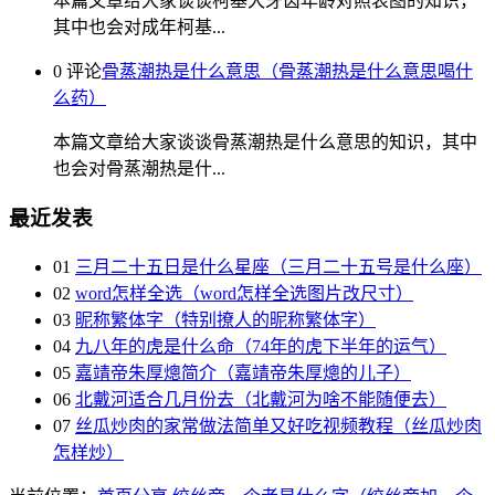
本篇文章给大家谈谈柯基犬牙齿年龄对照表图的知识，
其中也会对成年柯基...
0 评论
骨蒸潮热是什么意思（骨蒸潮热是什么意思喝什
么药）
本篇文章给大家谈谈骨蒸潮热是什么意思的知识，其中
也会对骨蒸潮热是什...
最近发表
01
三月二十五日是什么星座（三月二十五号是什么座）
02
word怎样全选（word怎样全选图片改尺寸）
03
昵称繁体字（特别撩人的昵称繁体字）
04
九八年的虎是什么命（74年的虎下半年的运气）
05
嘉靖帝朱厚熜简介（嘉靖帝朱厚熜的儿子）
06
北戴河适合几月份去（北戴河为啥不能随便去）
07
丝瓜炒肉的家常做法简单又好吃视频教程（丝瓜炒肉
怎样炒）