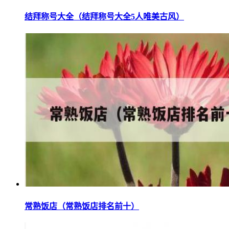
结拜称号大全（结拜称号大全5人唯美古风）
常熟饭店（常熟饭店排名前十）