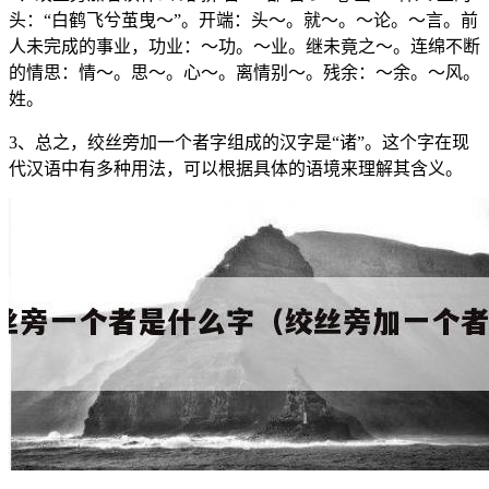
头：“白鹤飞兮茧曳～”。开端：头～。就～。～论。～言。前
人未完成的事业，功业：～功。～业。继未竟之～。连绵不断
的情思：情～。思～。心～。离情别～。残余：～余。～风。
姓。
3、总之，绞丝旁加一个者字组成的汉字是“诸”。这个字在现
代汉语中有多种用法，可以根据具体的语境来理解其含义。