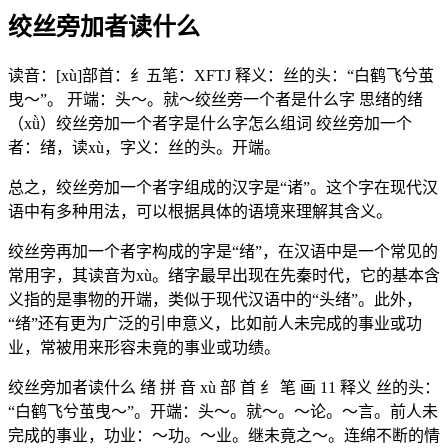
绞丝旁加者读什么
读音：[xù]部首：纟五笔：XFTJ 释义：丝的头：“白鹤飞兮茧
曳～”。 开端：头～。就～绞丝旁一个者是什么字 思绪的绪
（xǜ）绞丝旁加一个者字是什么字怎么组词 绞丝旁加一个
者：绪，读xù，字义：丝的头。开端。
总之，绞丝旁加一个者字组成的汉字是“诸”。这个字在现代汉
语中有多种用法，可以根据具体的语境来理解其含义。
绞丝旁再加一个者字构成的字是“绪”，在汉语中是一个常见的
常用字，其读音为xù。绪字最早出现在先秦时代，它的基本含
义指的是事物的开端，类似于现代汉语中的“头绪”。此外，
“绪”还有更为广泛的引申意义，比如前人未完成的事业或功
业，常被用来形容未竟的事业或功绩。
绞丝旁加者读什么 绪 拼 音 xù 部 首 纟 笔 画 11 释义 丝的头：
“白鹤飞兮茧曳～”。开端：头～。就～。～论。～言。前人未
完成的事业，功业：～功。～业。继未竟之～。连绵不断的情