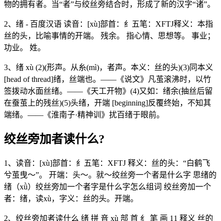
物的拥有者。当“者”与绞丝旁结合时，形成了新的汉字“诸”。
2、绪 - 百度汉语 读音：[xù]部首：纟五笔：XFTJ释义：本指
丝的头，比喻事情的开端。 残余。 指心情、思想等。 事业；
功业。 姓。
3、绪 xù (2)(形声。从糸(mì)，者声。本义：丝的头)(3)同本义
[head of thread]绪，丝端也。――《说文》凡茧滚沸时，以竹
签拨动水面丝绪。――《天工开物》(4)又如：绪余(抽丝后留
在蚕茧上的残丝)(5)头绪，开端 [beginning]反覆终始，不知其
端绪。――《淮南子·精神训》扰百绪于眼前。
绞丝旁加者读什么?
1、读音：[xù]部首：纟五笔：XFTJ 释义：丝的头：“白鹤飞
兮茧曳～”。 开端：头～。就～绞丝旁一个者是什么字 思绪的
绪（xǜ）绞丝旁加一个者字是什么字怎么组词 绞丝旁加一个
者：绪，读xù，字义：丝的头。开端。
2、绞丝旁加者读什么 绪 拼 音 xù 部 首 纟 笔 画 11 释义 丝的