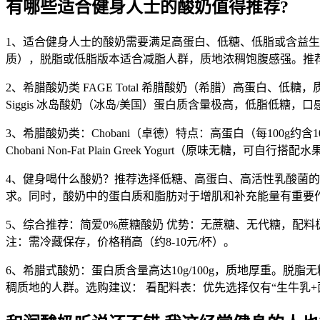
有哪些适合健身人士的酸奶值得推荐?
1、适合健身人士的酸奶需要满足高蛋白、低糖、低脂或含益生菌等特
质），脱脂或低脂版本适合减脂人群，质地浓稠饱腹感强。推荐品牌
2、希腊酸奶类 FAGE Total 希腊酸奶（希腊）高蛋白、低糖
Siggis 冰岛酸奶（冰岛/美国）蛋白质含量极高，低脂低糖，
3、希腊酸奶类：Chobani（卓德）特点：高蛋白（每100
Chobani Non-Fat Plain Greek Yogurt（原味无糖，可自行搭配
4、健身喝什么酸奶？推荐选择低糖、高蛋白、高活性乳酸菌
求。同时，酸奶中的蛋白质和脂肪对于增肌和补充能量有重要
5、综合推荐：简爱0%蔗糖酸奶 优势：无蔗糖、无代糖，配料
注：需冷藏保存，价格稍高（约8-10元/杯）。
6、希腊式酸奶：蛋白质含量高达10g/100g，质地厚重。
稠质地的人群。选购建议： 看配料表：优先选择仅有“生牛乳+菌