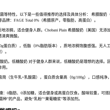
性，以下是一些值得推荐的选择及具体分析： 希腊酸奶（Greek
：FAGE Total 0%（希腊原产，零脂肪，高蛋白）。
，质地浓稠，适合健身人群。Chobani Plain 希腊酸奶（美国
口感清爽微酸。
g约含10g蛋白质），低脂（0%脂肪版本），质地浓稠饱腹感强。
水果）。
的酸奶。低糖酸奶 对于健身人群来说，低糖酸奶是理想的选择。
作用。
极简（生牛乳+乳酸菌），蛋白质含量高（0g/100g），口感
脱脂无糖：0脂肪、0添加糖，适合健身或高蛋白饮食。酸味较重，
种”的产品，避免“乳粉”“果葡糖浆”等添加剂。