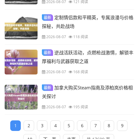
2026-08-07
121 阅读
（此标题直接在你提供内容基础上稍作完善使其更符合标题规范，不知是否满足
定制情侣款和平精英，专属浪漫与价格
最新
探秘，共赴战场
2026-08-07
118 阅读
逆战活跃活动，点燃枪战激情，解锁丰
最新
厚福利与武器获取之道
2026-08-07
168 阅读
加拿大购买Steam指南及添柏岚价格相
最新
关探讨
2026-08-07
195 阅读
1
2
3
4
5
6
7
8
9