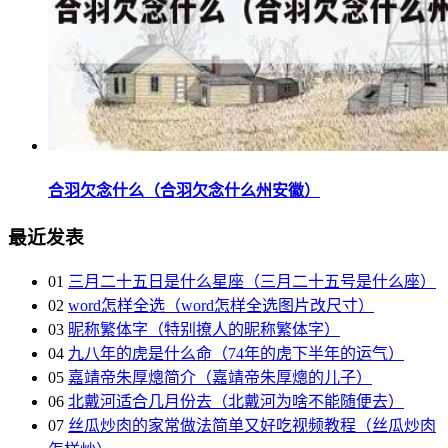
合羽欠念什么（合羽欠念什么州安徽）
最近发表
01
三月二十五日是什么星座（三月二十五号是什么座）
02
word怎样全选（word怎样全选图片改尺寸）
03
昵称繁体字（特别撩人的昵称繁体字）
04
九八年的虎是什么命（74年的虎下半年的运气）
05
嘉靖帝朱厚熜简介（嘉靖帝朱厚熜的儿子）
06
北戴河适合几月份去（北戴河为啥不能随便去）
07
丝瓜炒肉的家常做法简单又好吃视频教程（丝瓜炒肉