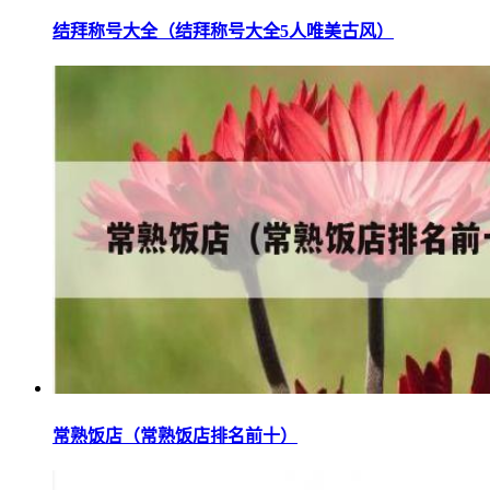
结拜称号大全（结拜称号大全5人唯美古风）
常熟饭店（常熟饭店排名前十）