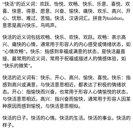
“快活”的近义词：欢跃、怡悦、欢畅、快乐、乐意、喜悦、欢
喜、快意、得意、愿意、兴奋、愉快、痛快、欢乐、高兴、开
心、忧愁、难过、苦恼。快活，汉语词汇。拼音为kuàihuo。
意思是高兴快乐，鸟鸣声。
快活的近义词包括欢畅、快乐、欢快、欢跃。欢畅：表示高
兴、痛快的心情，通常用于形容人的内心感受或情绪状态，如
“心情欢畅”。快乐：指感到幸福或满意的状态，是快活最直
接、最常用的近义词，常用于祝福或描述人的情感体验，如
“快乐的微笑”。
快活的近义词有：快乐、开心、高兴、愉快、喜悦。快乐：指
感到高兴或满意，与快活意思相近，都表达了积极的情绪状
态。开心：指愉快而兴奋，也常用于形容人心情愉悦的状态，
与快活意思相近。高兴：指兴奋而愉快，通常用于形容人因某
种原因而感到愉悦，与快活意思相似。
快活的日子。快活的心情。快活的生活。快活的事业。快活的
样子。