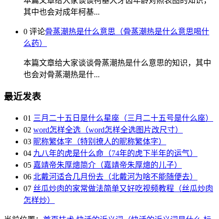
本篇文章给大家谈谈柯基犬牙齿年龄对照表图的知识，
其中也会对成年柯基...
0 评论
骨蒸潮热是什么意思（骨蒸潮热是什么意思喝什
么药）
本篇文章给大家谈谈骨蒸潮热是什么意思的知识，其中
也会对骨蒸潮热是什...
最近发表
01
三月二十五日是什么星座（三月二十五号是什么座）
02
word怎样全选（word怎样全选图片改尺寸）
03
昵称繁体字（特别撩人的昵称繁体字）
04
九八年的虎是什么命（74年的虎下半年的运气）
05
嘉靖帝朱厚熜简介（嘉靖帝朱厚熜的儿子）
06
北戴河适合几月份去（北戴河为啥不能随便去）
07
丝瓜炒肉的家常做法简单又好吃视频教程（丝瓜炒肉
怎样炒）