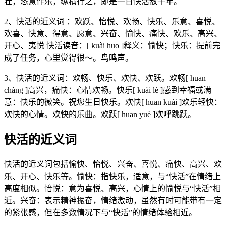
壮，恣意作乐，纵横行之，即是一日快活敌千年。
2、快活的近义词 ：欢跃、怡悦、欢畅、快乐、乐意、喜悦、
欢喜、快意、得意、愿意、兴奋、愉快、痛快、欢乐、高兴、
开心、夷悦 快活读音：[ kuài huo ]释义：愉快；快乐：提前完
成了任务，心里觉得很～。鸟鸣声。
3、快活的近义词：欢畅、快乐、欢快、欢跃。欢畅[ huān
chàng ]高兴，痛快：心情欢畅。快乐[ kuài lè ]感到幸福或满
意：快乐的微笑。祝您生日快乐。欢快[ huān kuài ]欢乐轻快：
欢快的心情。欢快的乐曲。欢跃[ huān yuè ]欢呼跳跃。
快活的近义词
快活的近义词包括愉快、怡悦、兴奋、喜悦、痛快、高兴、欢
乐、开心、快乐等。愉快：指快乐，适意，与“快活”在情绪上
高度相似。怡悦：意为喜悦、高兴，心情上的愉悦与“快活”相
近。兴奋：表示精神振奋，情绪激动，虽然有时可能带有一定
的紧张感，但在多数情况下与“快活”的情绪体验相近。