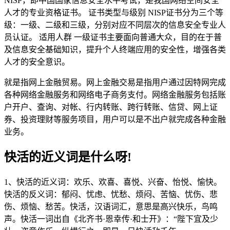
NISP，即中国国家信息安全水平考试，是我国网络空间安全
人才的专业资格证书。 证书类型与级别 NISP证书分为三个等
级：一级、二级和三级，分别对应不同层次的信息安全专业人
员认证。 适用人群 一级证书主要面向普通大众，目的在于普
及信息安全基础知识，提升个人终端应用的安全性，增强各类
人才的安全意识。
就是指网上金融贸易。网上金融交易是指用户通过因特网完成
各种网络金融服务和网络电子商务支付。网络金融服务包括账
户开户、查询、对帐、行内转账、跨行转账、信贷、网上证
券、投资理财等服务项目，用户可以是不出户就完成各种金融
业务。
快活的近义词是什么呀!
1、快活的近义词：欢乐、欢喜、喜悦、兴奋、怡悦、愉快。
快活的反义词：郁闷、忧虑、忧愁、烦闷、苦恼、忧伤、悲
伤、烦恼、愁苦。快活，汉语词汇，意思是高兴快乐，鸟鸣
声。快活一词出自《北齐书·恩幸传·和士开》：“陛下宜及少