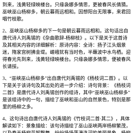
到来，浅黄轻绿映楼台。只缘袅娜多情思，更被春风长倩猜。
巫峡巫山杨柳多，朝云暮雨远相和。因想阳台无限事，来君回
唱竹枝歌。
2、巫峡巫山杨柳多的下一句是朝云暮雨远相和。这句话出自
唐代诗人刘禹锡的《杂曲歌辞-杨柳枝》。以下是关于这首诗
及其相关内容的详细解析：原诗内容：全诗：扬子江头烟景
迷，隋家宫树拂金堤。嵯峨犹有当时色，半蘸波中水鸟栖。迎
得春光先到来，浅黄轻绿映楼台。只缘袅娜多情思，便被春风
长请挼。
3、“巫峡巫山杨柳多”出自唐代刘禹锡的《杨枝词二首》。以
下是关于该诗句及其出处的进一步介绍：诗句背景：《杨枝词
二首》是唐代诗人刘禹锡创作的组诗，其中“巫峡巫山杨柳多”
是该组诗中的一句，描绘了巫峡和巫山的自然景色，特别是那
里的杨柳之多。
4、这句诗出自唐代诗人刘禹锡的《竹枝词二首·其二》，具体
解读如下：景象描绘：该句诗描绘了巫山巫峡两岸杨柳繁茂，
以及春天杨柳花絮飘舞、纷纷扬扬落满洛河的美丽景象。杨柳