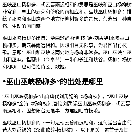
巫峡巫山杨柳多，朝云暮雨远相和的意思是巫峡和巫山杨柳树
非常多，早上的云朵和傍晚的雨相应和。巫峡巫山杨柳多：描
绘了巫峡和巫山这两个地方杨柳树繁多的景象，营造出一种自
然、生动的画面感。
巫山巫峡杨柳多出自：杂曲歌辞·杨柳枝 [唐·刘禹锡]巫峡巫山
杨柳多，朝云暮雨远相和。因想阳台无限事，为君回唱竹枝
歌。意即：巫山和巫峡这两处地方杨柳非常多。巫山巫峡：巫
山和巫峡，指夔州（今奉节）一带的长江和峡谷。杨柳：杨树
和柳树，也可借指侍妾、歌姬。
“巫山巫峡杨柳多”的出处是哪里
“巫山巫峡杨柳多”出自唐代刘禹锡的《杨柳枝》。“巫山巫峡
杨柳多”全诗《杨柳枝》唐代 刘禹锡巫山巫峡杨柳多，朝云暮
雨远相和。因想阳台无限事，为君回唱竹枝歌。
巫峡巫山杨柳多的下一句是朝云暮雨远相和。这句话出自唐代
诗人刘禹锡的《杂曲歌辞-杨柳枝》。以下是关于这首诗及其