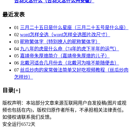
合羽欠念什么（合羽欠念什么州安徽）
最近发表
01
三月二十五日是什么星座（三月二十五号是什么座）
02
word怎样全选（word怎样全选图片改尺寸）
03
昵称繁体字（特别撩人的昵称繁体字）
04
九八年的虎是什么命（74年的虎下半年的运气）
05
嘉靖帝朱厚熜简介（嘉靖帝朱厚熜的儿子）
06
北戴河适合几月份去（北戴河为啥不能随便去）
07
丝瓜炒肉的家常做法简单又好吃视频教程（丝瓜炒肉
怎样炒）
目录[+]
版权声明：本站部分文章来源互联网用户自发投稿(图片或视
频也包括在内)，版权归原作者所有，不承担相关法律责任。
如侵权请联系我们反馈。
安全运行
6572
天