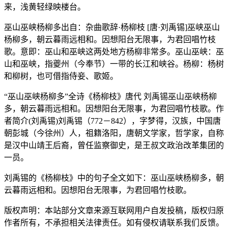
来，浅黄轻绿映楼台。
巫山巫峡杨柳多出自：杂曲歌辞·杨柳枝 [唐·刘禹锡]巫峡巫山
杨柳多，朝云暮雨远相和。因想阳台无限事，为君回唱竹枝
歌。意即：巫山和巫峡这两处地方杨柳非常多。巫山巫峡：巫
山和巫峡，指夔州（今奉节）一带的长江和峡谷。杨柳：杨树
和柳树，也可借指侍妾、歌姬。
“巫山巫峡杨柳多”全诗《杨柳枝》唐代 刘禹锡巫山巫峡杨柳
多，朝云暮雨远相和。因想阳台无限事，为君回唱竹枝歌。作
者简介(刘禹锡)刘禹锡（772－842），字梦得，汉族，中国唐
朝彭城（今徐州）人，祖籍洛阳，唐朝文学家，哲学家，自称
是汉中山靖王后裔，曾任监察御史，是王叔文政治改革集团的
一员。
刘禹锡的《杨柳枝》中的句子全文如下：巫山巫峡杨柳多，朝
云暮雨远相和。因想阳台无限事，为君回唱竹枝歌。
版权声明：本站部分文章来源互联网用户自发投稿，版权归原
作者所有，不承担相关法律责任。如有侵权请联系我们反馈。