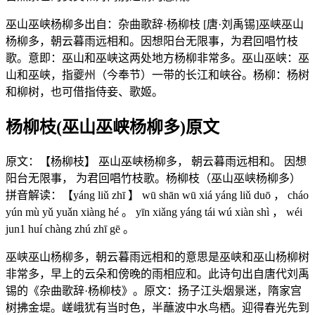
巫山巫峡杨柳多出自：杂曲歌辞·杨柳枝 [唐·刘禹锡]巫峡巫山
杨柳多，朝云暮雨远相和。因想阳台无限事，为君回唱竹枝
歌。意即：巫山和巫峡这两处地方杨柳非常多。巫山巫峡：巫
山和巫峡，指夔州（今奉节）一带的长江和峡谷。杨柳：杨树
和柳树，也可借指侍妾、歌姬。
杨柳枝(巫山巫峡杨柳多)原文
原文：【杨柳枝】 巫山巫峡杨柳多， 朝云暮雨远相和。 因想
阳台无限事， 为君回唱竹枝歌。杨柳枝（巫山巫峡杨柳多）
拼音解读：【yáng liǔ zhī 】 wū shān wū xiá yáng liǔ duō ， cháo
yún mù yǔ yuǎn xiàng hé 。 yīn xiǎng yáng tái wú xiàn shì ， wéi
jun1 huí chàng zhú zhī gē 。
巫峡巫山杨柳多，朝云暮雨远相和的意思是巫峡和巫山杨柳树
非常多，早上的云朵和傍晚的雨相应和。此诗句出自唐代刘禹
锡的《杂曲歌辞·杨柳枝》。原文：扬子江头烟景迷，隋家宫
树拂金堤。嵯峨犹有当时色，半蘸波中水鸟栖。迎得春光先到