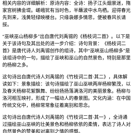
相关内容的详细解析：原诗内容：全诗：扬子江头烟景迷，隋
家宫树拂金堤。嵯峨犹有当时色，半蘸波中水鸟栖。迎得春光
先到来，浅黄轻绿映楼台。只缘袅娜多情思，便被春风长请
挼。
“巫峡巫山杨柳多”出自唐代刘禹锡的《杨枝词二首》。以下是
关于该诗句及其出处的进一步介绍：诗句背景：《杨枝词二
首》是唐代诗人刘禹锡创作的组诗，其中“巫峡巫山杨柳多”是
该组诗中的一句，描绘了巫峡和巫山的自然景色，特别是那里
的杨柳之多。
这句诗出自唐代诗人刘禹锡的《竹枝词二首·其二》，具体解
读如下：景象描绘：该句诗描绘了巫山巫峡两岸杨柳繁茂，以
及春天杨柳花絮飘舞、纷纷扬扬落满洛河的美丽景象。杨柳与
洛河相互映衬，形成了一幅动人的春景图。文化内涵：在中国
传统文化中，杨柳常常象征着离别和思念。
这句诗出自唐代诗人刘禹锡的《竹枝词二首·其一》，全诗通
过描绘巫山巫峡的壮美景色和杨柳依依的柔情，表达了诗人对
自然景色的赞美和对离别之情的感慨。