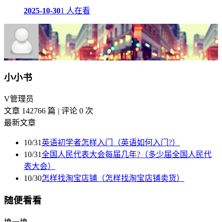
2025-10-30
1 人在看
小小书
V
管理员
文章 142766 篇
|
评论 0 次
最新文章
10/31
英语初学者怎样入门（英语如何入门?）
10/31
全国人民代表大会每届几年?（多少届全国人民代
表大会）
10/30
怎样找淘宝店铺（怎样找淘宝店铺卖货）
随便看看