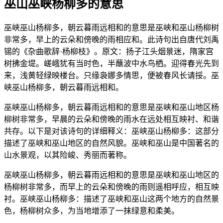
巫山巫峡杨柳多的意思
巫峡巫山杨柳多，朝云暮雨远相和的意思是巫峡和巫山杨柳树
非常多，早上的云朵和傍晚的雨相应和。此诗句出自唐代刘禹
锡的《杂曲歌辞·杨柳枝》。原文：扬子江头烟景迷，隋家宫
树拂金堤。嵯峨犹有当时色，半蘸波中水鸟栖。迎得春光先到
来，浅黄轻绿映楼台。只缘袅娜多情思，便被春风长请挼。巫
峡巫山杨柳多，朝云暮雨远相和。
巫峡巫山杨柳多，朝云暮雨远相和的意思是巫峡和巫山地区杨
柳树非常多，早晨的云朵和傍晚的雨水在远处相互映衬、和谐
共存。以下是对该诗句的详细释义：巫峡巫山杨柳多：这部分
描述了巫峡和巫山地区的自然风貌。巫峡和巫山是中国著名的
山水景观，以其险峻、秀丽而著称。
巫峡巫山杨柳多，朝云暮雨远相和的意思是巫峡和巫山地区的
杨柳树非常多，而早上的云朵和傍晚的雨则遥相呼应，相互映
衬。巫峡巫山杨柳多：描述了巫峡和巫山这两个地方的自然景
色，杨柳树众多，为当地增添了一抹绿意和柔美。