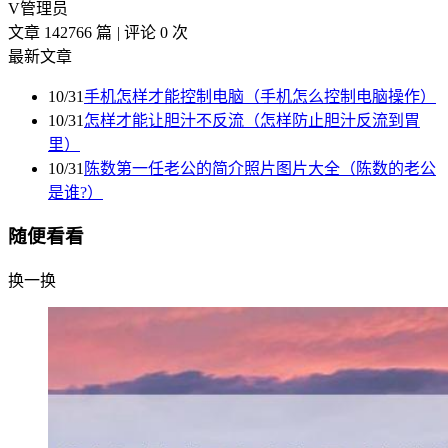
V
管理员
文章 142766 篇
|
评论 0 次
最新文章
10/31
手机怎样才能控制电脑（手机怎么控制电脑操作）
10/31
怎样才能让胆汁不反流（怎样防止胆汁反流到胃
里）
10/31
陈数第一任老公的简介照片图片大全（陈数的老公
是谁?）
随便看看
换一换