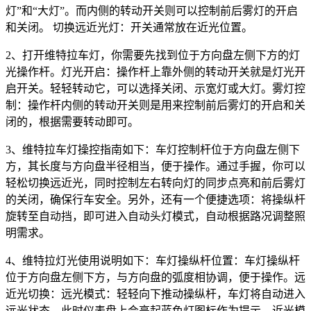
灯”和“大灯”。而内侧的转动开关则可以控制前后雾灯的开启
和关闭。 切换远近光灯：开关通常放在近光位置。
2、打开维特拉车灯，你需要先找到位于方向盘左侧下方的灯
光操作杆。灯光开启：操作杆上靠外侧的转动开关就是灯光开
启开关。轻轻转动它，可以选择关闭、示宽灯或大灯。雾灯控
制：操作杆内侧的转动开关则是用来控制前后雾灯的开启和关
闭的，根据需要转动即可。
3、维特拉车灯操控指南如下：车灯控制杆位于方向盘左侧下
方，其长度与方向盘半径相当，便于操作。通过手握，你可以
轻松切换远近光，同时控制左右转向灯的同步点亮和前后雾灯
的关闭，确保行车安全。另外，还有一个便捷选项：将操纵杆
旋转至自动挡，即可进入自动头灯模式，自动根据路况调整照
明需求。
4、维特拉灯光使用说明如下：车灯操纵杆位置：车灯操纵杆
位于方向盘左侧下方，与方向盘的弧度相协调，便于操作。远
近光切换：远光模式：轻轻向下推动操纵杆，车灯将自动进入
远光状态，此时仪表盘上会亮起蓝色灯图标作为提示。近光模