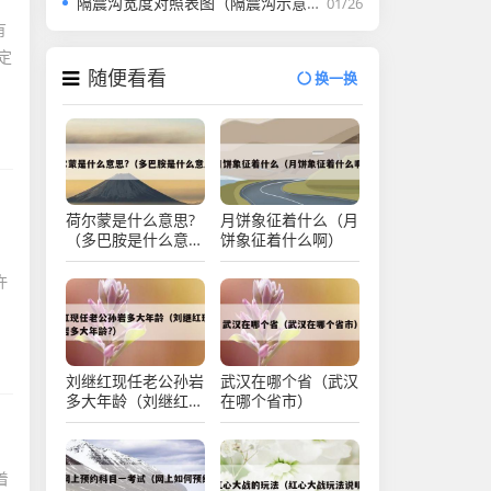
隔震沟宽度对照表图（隔震沟示意图）
01/26
有
定
随便看看
换一换
荷尔蒙是什么意思?
月饼象征着什么（月
（多巴胺是什么意
饼象征着什么啊）
思?）
许
刘继红现任老公孙岩
武汉在哪个省（武汉
多大年龄（刘继红现
在哪个省市）
任老公孙岩多大年
龄?）
着