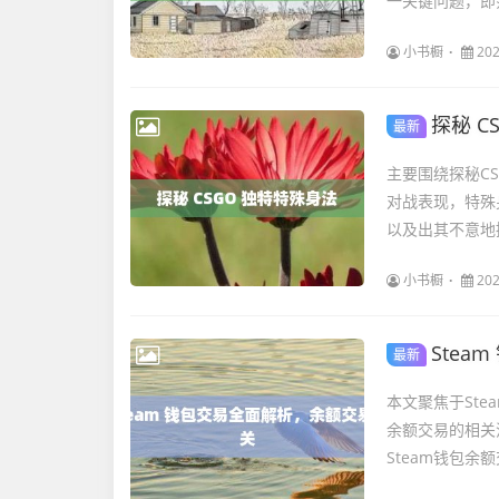
一关键问题，即
小书橱
202
探秘 C
最新
主要围绕探秘C
对战表现，特殊
以及出其不意地
小书橱
202
Ste
最新
本文聚焦于Ste
余额交易的相关
Steam钱包余