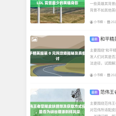
一些英雄其背景
背景不如其他英
小书橱
202
和平精
最新
主要围绕“和平精
发人们对其是否
法途径，试图解
小书橱
202
范伟王
最新
主要围绕范伟王
对范伟所适配皮