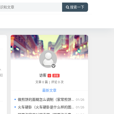
搜索一下
入
如
访客
V
游客
文章 0 篇
|
评论 0 次
最新文章
做煎饼的面糊怎么调制（家常煎饼的面糊怎么调）
01/26
火车硬卧（火车硬卧是什么样的图片）
01/26