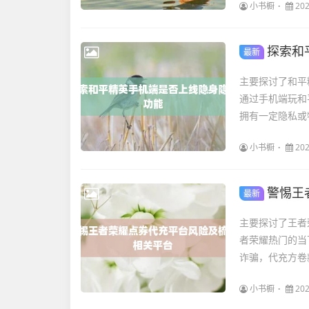
小书橱
202
探索和
最新
主要探讨了和平
通过手机端玩和
拥有一定隐私或
小书橱
202
警惕王
最新
主要探讨了王者
者荣耀热门的当
诈骗，代充方卷
小书橱
202