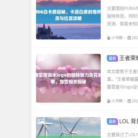
主要围绕PUB
独特体验，同时
资源、探索未知
小书橱
202
王者荣
最新
本文聚焦于王者
事。“王者荣耀
露雪是与logo
小书橱
202
LOL
最新
主要探讨了LO