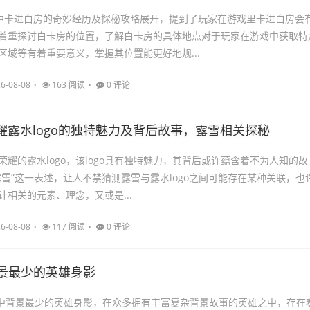
G中卡进白房的奇妙经历及探秘攻略展开，提到了玩家在游戏里卡进白房会
着重探讨白卡房的位置，了解白卡房的具体地点对于玩家在游戏中获取特
区域等有着重要意义，掌握其位置能更好地规...
6-08-08
163 阅读
0 评论
耀露水logo的独特魅力及背后故事，露雪相关探秘
荣耀的露水logo，该logo具有独特魅力，其背后或许蕴含着不为人知的故
露雪”这一表述，让人不禁猜测露雪与露水logo之间可能存在某种关联，也
设计相关的元素、理念，又或是...
6-08-08
117 阅读
0 评论
 背景最少的英雄身影
L中背景最少的英雄身影，在众多拥有丰富复杂背景故事的英雄之中，存在