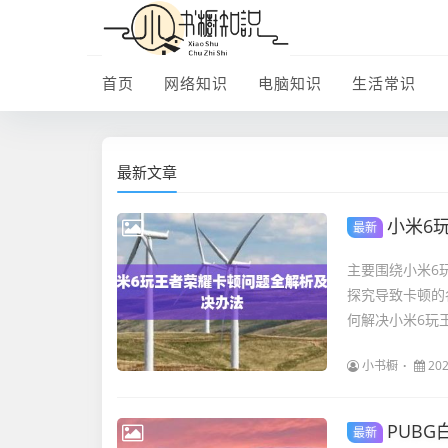
首页
网络知识
电脑知识
生活常识
最新文章
小米6
最新
主要围绕小米6
探究导致卡顿的
何解决小米6玩
小书橱
202
PUB
最新