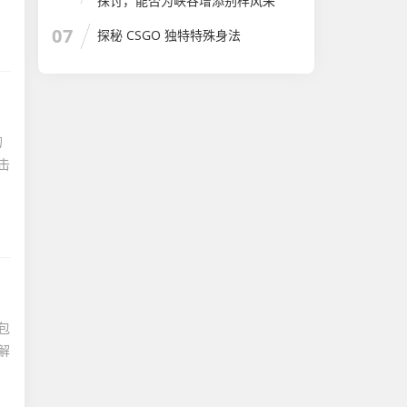
探讨，能否为峡谷增添别样风采
07
探秘 CSGO 独特特殊身法
的
击
包
解