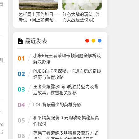
管
怎样网上预约科目一
红心大战的玩法（红
考试（网上如何预约
心大战玩法说明）
科一考试）
最近发表
小米6玩王者荣耀卡顿问题全解析及
01
引
解决办法
PUBG白卡房探秘，卡进白房的奇妙
02
经历与位置攻略
王者荣耀露水logo的独特魅力及背
03
后故事，露雪相关探秘
04
LOL 背景最少的英雄身影
和平精英服装 0 元购攻略揭秘及真
05
假探讨
家
另
范伟王者荣耀皮肤猜想及获取方式
06