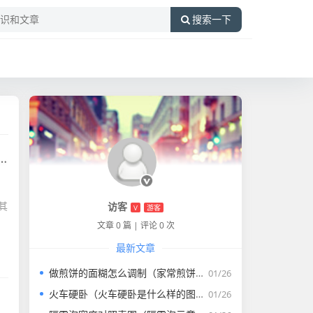
搜索一下
，
其
访客
V
游客
文章 0 篇
|
评论 0 次
最新文章
做煎饼的面糊怎么调制（家常煎饼的面糊怎么调）
01/26
火车硬卧（火车硬卧是什么样的图片）
01/26