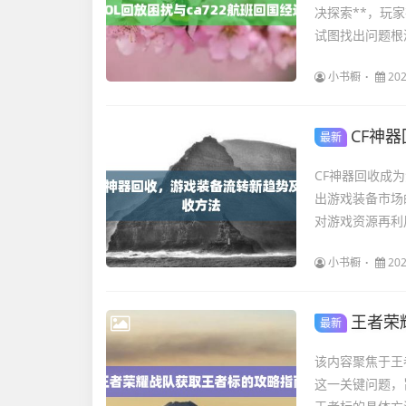
决探索**，玩
试图找出问题根
小书橱
202
CF神
最新
CF神器回收成
出游戏装备市场
对游戏资源再利
小书橱
202
王者荣
最新
该内容聚焦于王
这一关键问题，