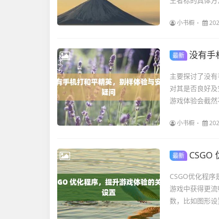
王者标的具体方
小书橱
202
没有手
最新
主要探讨了没有
对其是否良好及
游戏体验会截然
小书橱
202
CSG
最新
CSGO优化程
游戏中获得更流
数，比如图形设