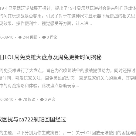
19寸显示器玩逆战展开探讨，提出了19寸显示器玩逆战会带来别样游戏
询问其玩逆战是否够用，引发了对于在这种尺寸显示器下玩逆战的相关思
现效果、操作便利性、视觉感受等方面，让人进...
6-08-10
244 阅读
0 评论
23日LOL周免英雄大盘点及周免更新时间揭秘
LOL周免英雄进行了大盘点，旨在为召唤师峡谷的激战提供助力，同时还探讨
更新时间，引发玩家关注，周免英雄的动态一直是玩家们关心的重点，其更
中的对战策略和体验，此次盘点帮助玩家...
6-08-10
78 阅读
0 评论
放困扰与ca722航班回国经过
的主题，以下分别为你生成摘要：，一：关于LOL回放无法使用的困扰与