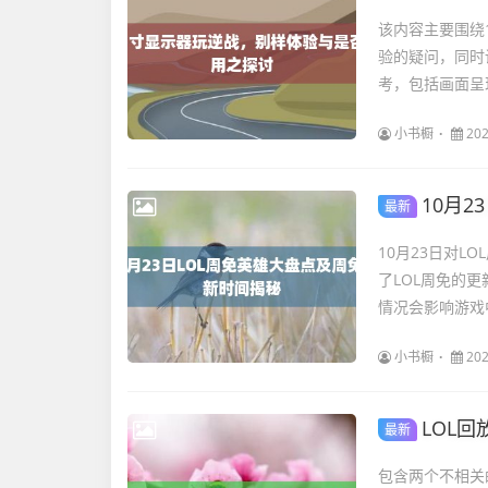
该内容主要围绕
验的疑问，同时
考，包括画面呈
小书橱
202
10月
最新
10月23日对
了LOL周免的
情况会影响游戏
小书橱
202
LOL回
最新
包含两个不相关