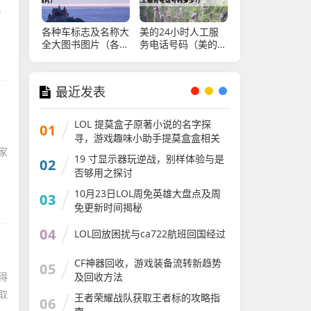
，
各种车标志及名称大
美的24小时人工服
全大图书图片（各种
务电话号码（美的
车标志和图片）
24小时人工服务电
话号码多少?）
最近发表
LOL 提莫盒子原著小说的名字探
01
寻，游戏趣味小助手提莫盒盒相关
家
19 寸显示器玩逆战，别样体验与是
02
否够用之探讨
10月23日LOL周免英雄大盘点及周
03
免更新时间揭秘
04
LOL回放困扰与ca722航班回国经过
CF神器回收，游戏装备流转新趋势
05
及回收方法
得
取
王者荣耀战队获取王者标的攻略指
06