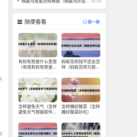
隔震沟宽度对照表图（隔震沟示意图）
01/26
体
随便看看
换一换
有权有势是什么意思
蚂蚁花呗钱不还会怎
（有钱有权有势是什
样（蚂蚁花呗欠款不
么意思）
还）
新
怎样避免天气（怎样
怎样腌好酸菜（怎样
避免天气预报软件的
腌好酸菜好吃）
广告）
解