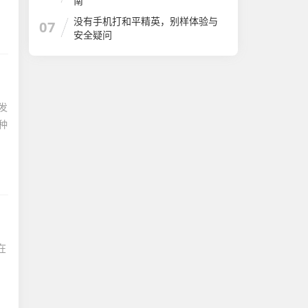
南
没有手机打和平精英，别样体验与
07
安全疑问
发
种
在