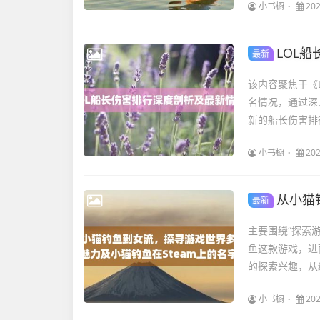
小书橱
202
LOL
最新
该内容聚焦于《
名情况，通过深
新的船长伤害排
小书橱
202
从小猫钓
最新
主要围绕“探索
鱼这款游戏，进
的探索兴趣，从
小书橱
202