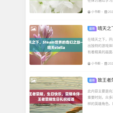
在探讨通过学习
小书橱
202
晴天之下
最新
在晴天之下，开启
出独特的游戏体
有着精美的画面
小书橱
202
致王者
最新
此内容主要是向
重要时刻，众多
样的英雄角色、