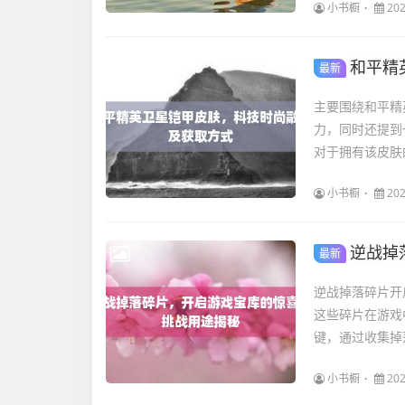
小书橱
202
和平精
最新
主要围绕和平精
力，同时还提到
对于拥有该皮肤
小书橱
202
逆战掉
最新
逆战掉落碎片开
这些碎片在游戏
键，通过收集掉
小书橱
202