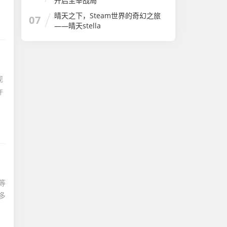
开启主宰战局
晴天之下，Steam世界的奇幻之旅
07
——晴天stella
现
许
等
多