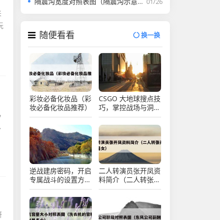
隔震沟宽度对照表图（隔震沟示意图）
01/26
来
玩
随便看看
换一换
彩妆必备化妆品（彩
CSGO 大地球搜点技
妆必备化妆品推荐）
巧，掌控战场与洞察
，
先机全解析
、
逆战建房密码，开启
二人转演员张开凤资
专属战斗的设置方法
料简介（二人转张开
与钥匙作用
凤是男还是女）
研