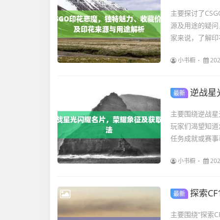
主要探讨了CS
源及用途的疑问
家来说，了解印
小书橱
202
逆战星
最新
主要围绕逆战星
玩家们渴望知道
任务成就或赛事
小书橱
202
探索CF1
最新
主要围绕“探索C