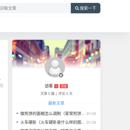
搜索一下
，
可
访客
V
游客
文章 0 篇
|
评论 0 次
最新文章
做煎饼的面糊怎么调制（家常煎饼的面糊怎么调）
01/26
火车硬卧（火车硬卧是什么样的图片）
01/26