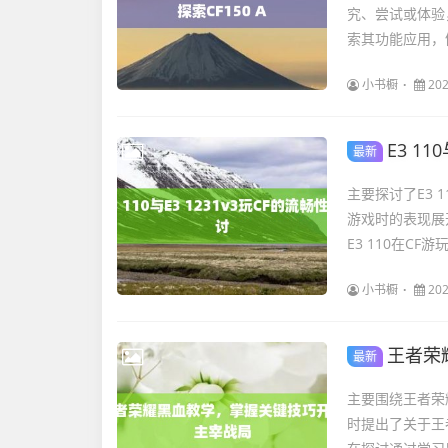
究、尝试或体验
索其功能应用，
小书橱
202
E3 11
最新
主要探讨了E3 
游戏时的表现展
E3 110在CF
小书橱
202
王者荣
最新
主要围绕王者荣
时提出了关于王