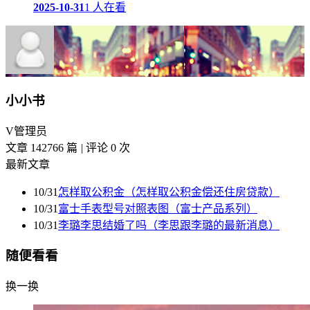
2025-10-31
1 人在看
小小书
V
管理员
文章 142766 篇
|
评论 0 次
最新文章
10/31
怎样取公积金（怎样取公积金偿还住房贷款）
10/31
富士手表型号对照表图（富士产品系列）
10/31
李璐李思结婚了吗（李思跟李璐的最新消息）
随便看看
换一换