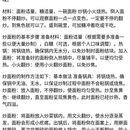
材料：面粉适量、糖适量、一碗面粉 炒锅小火烧热。倒入面
粉不停翻炒。可以观察面粉一点一点变色，一定要不停的翻
炒。到焦色就可以了。盛到碗里，可加糖冲着吃或干吃。
炒面粉的基本步骤 准备材料：面粉适量（根据需要多准备一
些以便大量炒制），白糖（可选，根据个人口味调整）。热
锅：将锅烧热，确保锅内无水分，以免炒制时面粉结块。加入
面粉：将准备好的面粉倒入热锅中，尽量铺平，以便均匀受
热。小火翻炒：使用小火翻炒面粉，以免炒焦。
炒面粉的制作方法如下：基本做法 准备锅具：将锅烧热，确
保锅中无油、无水，以保证炒制过程中面粉不会粘锅或烧焦。
炒面粉：放入面粉，不停翻炒，使面粉均匀受热。炒至焦黄
色：继续翻炒，直至面粉呈现焦黄色，此时面粉已经炒熟，香
气四溢。
炒面粉：将面粉放入炒菜锅内，用文火翻炒，使水分逐渐蒸
发，面粉会形成小疙瘩。出锅后，将面粉倒在面案上，用擀面
杖擀碎。再次将擀碎的面粉放入锅内，用小火不断翻炒，防止