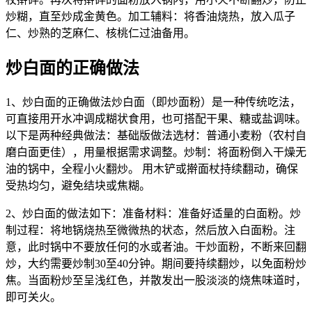
炒糊，直至炒成金黄色。加工辅料：将香油烧热，放入瓜子
仁、炒熟的芝麻仁、核桃仁过油备用。
炒白面的正确做法
1、炒白面的正确做法炒白面（即炒面粉）是一种传统吃法，
可直接用开水冲调成糊状食用，也可搭配干果、糖或盐调味。
以下是两种经典做法：基础版做法选材：普通小麦粉（农村自
磨白面更佳），用量根据需求调整。炒制：将面粉倒入干燥无
油的锅中，全程小火翻炒。 用木铲或擀面杖持续翻动，确保
受热均匀，避免结块或焦糊。
2、炒白面的做法如下：准备材料：准备好适量的白面粉。炒
制过程：将地锅烧热至微微热的状态，然后放入白面粉。注
意，此时锅中不要放任何的水或者油。干炒面粉，不断来回翻
炒，大约需要炒制30至40分钟。期间要持续翻炒，以免面粉炒
焦。当面粉炒至呈浅红色，并散发出一股淡淡的烧焦味道时，
即可关火。