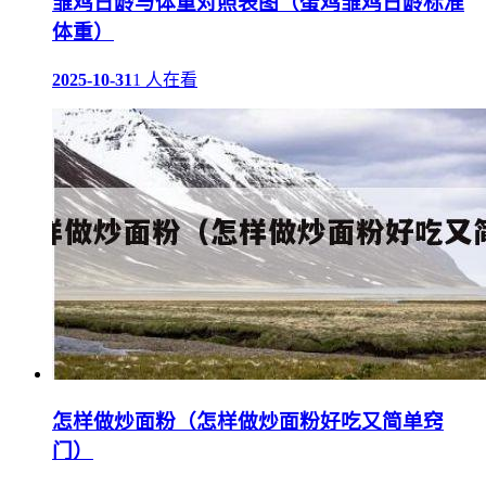
雏鸡日龄与体重对照表图（蛋鸡雏鸡日龄标准
体重）
2025-10-31
1 人在看
怎样做炒面粉（怎样做炒面粉好吃又简单窍
门）