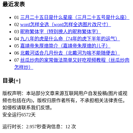
最近发表
01
三月二十五日是什么星座（三月二十五号是什么座）
02
word怎样全选（word怎样全选图片改尺寸）
03
昵称繁体字（特别撩人的昵称繁体字）
04
九八年的虎是什么命（74年的虎下半年的运气）
05
嘉靖帝朱厚熜简介（嘉靖帝朱厚熜的儿子）
06
北戴河适合几月份去（北戴河为啥不能随便去）
07
丝瓜炒肉的家常做法简单又好吃视频教程（丝瓜炒肉
怎样炒）
目录[+]
版权声明：本站部分文章来源互联网用户自发投稿(图片或视
频也包括在内)，版权归原作者所有，不承担相关法律责任。
如侵权请联系我们反馈。
安全运行
6572
天
运行时长：2.957秒
查询信息：12 次