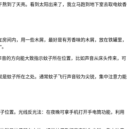
于熬到了天亮。看到太阳出来了，我立马跑到地下室去取电蚊香
在房间内，用一些木屑，最好是有芳香味的木屑，放在铁罐里，
”。
声音的方向能大致指示蚊子所在位置，比如声音从床头传来，可
就是蚊子所在之处。通常蚊子飞行声音较为尖锐，集中注意力能
蚊子位置。光线反光法：在夜晚可拿手机打开手电筒功能，利用