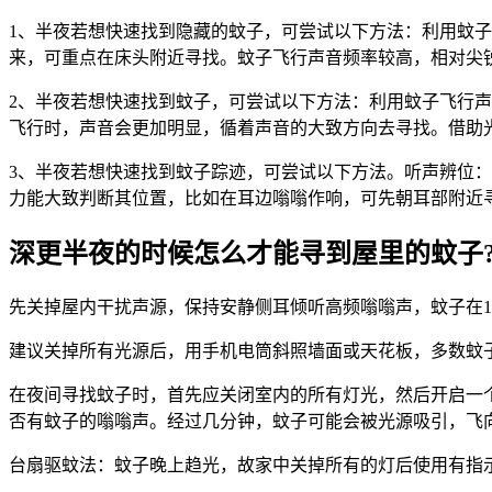
1、半夜若想快速找到隐藏的蚊子，可尝试以下方法：利用蚊子
来，可重点在床头附近寻找。蚊子飞行声音频率较高，相对尖
2、半夜若想快速找到蚊子，可尝试以下方法：利用蚊子飞行声
飞行时，声音会更加明显，循着声音的大致方向去寻找。借助
3、半夜若想快速找到蚊子踪迹，可尝试以下方法。听声辨位
力能大致判断其位置，比如在耳边嗡嗡作响，可先朝耳部附近
深更半夜的时候怎么才能寻到屋里的蚊子
先关掉屋内干扰声源，保持安静侧耳倾听高频嗡嗡声，蚊子在1
建议关掉所有光源后，用手机电筒斜照墙面或天花板，多数蚊
在夜间寻找蚊子时，首先应关闭室内的所有灯光，然后开启一
否有蚊子的嗡嗡声。经过几分钟，蚊子可能会被光源吸引，飞
台扇驱蚊法：蚊子晚上趋光，故家中关掉所有的灯后使用有指