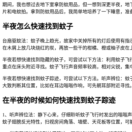
期间，我也想过去地下室拿防蚊用品，但一想到深更半夜，地
片和电蚊拍。拿到防蚊用品后，我简单地培养了一下睡意，准
半夜怎么快速找到蚊子
台扇驱蚊法：蚊子晚上趋光，故家中关掉所有的灯后使用有指
在木屑上放几块烧红的炭，再放一些干的柑橘、橙或柚子皮在上
半夜若想快速找到隐藏的蚊子，可尝试以下方法：利用蚊子飞
重点在床头附近寻找。蚊子飞行声音频率较高，相对尖锐，集
半夜若想快速找到蚊子踪迹，可尝试以下方法。听声辨位：蚊
大致判断其位置，比如在耳边嗡嗡作响，可先朝耳部附近寻找
在半夜的时候如何快速找到蚊子踪迹
1、听声辨位法：静下心来，仔细聆听蚊子飞行时发出的嗡嗡
蚊子翅膀反光特性，扫视房间角落、墙壁、天花板等位置，可