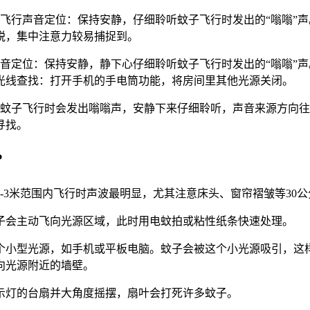
飞行声音定位：保持安静，仔细聆听蚊子飞行时发出的“嗡嗡”
锐，集中注意力较易捕捉到。
音定位：保持安静，静下心仔细聆听蚊子飞行时发出的“嗡嗡”
光线查找：打开手机的手电筒功能，将房间里其他光源关闭。
：蚊子飞行时会发出嗡嗡声，安静下来仔细聆听，声音来源方向
寻找。
?
-3米范围内飞行时声波最明显，尤其注意床头、窗帘褶皱等30
子会主动飞向光源区域，此时用电蚊拍或粘性纸条快速处理。
个小型光源，如手机或平板电脑。蚊子会被这个小光源吸引，这样
向光源附近的墙壁。
示灯的台扇并大角度摇摆，扇叶会打死许多蚊子。