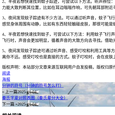
2、半夜若想快速找到蚊子踪迹，可尝试以下方法。听声辨位
力能大致判断其位置，比如在耳边嗡嗡作响，可先朝耳部附近
3、夜间发现蚊子踪迹有不少方法。可以通过听声音，蚊子飞
感觉身体周围有动静，比如有东西轻轻触碰皮肤，那很可能是
4、半夜若想快速找到蚊子，可尝试以下方法：利用蚊子飞行声
飞行时，声音会更加明显，循着声音的大致方向去寻找。借助
5、夜间发现蚊子踪迹可通过听声音、感受叮咬和利用工具等
离你不远。感受叮咬也是直接的方式。蚊子叮咬时，会在皮肤
版权声明：本站部分文章来源互联网用户自发投稿，版权归原
阅读
海报
分钟的符号（分钟的符号怎么打）
« 上一篇
2025-10-04
秦氏字辈对照表图（秦氏辈分大全）
下一篇 »
2025-10-04