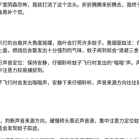
下室阴森恐怖，我就打消了这个念头。折折腾腾来折腾去，我终
备再补个觉。
示灯的台扇并大角度摇摆，扇叶会打死许多蚊子。熏烟驱蚊法：
面，燃烧后会散发出十分强烈的气味，蚊子闻到就会“退避三舍
行声音定位：保持安静，仔细聆听蚊子飞行时发出的“嗡嗡”声。
中注意力较易捕捉到。
子飞行时会发出嗡嗡声，安静下来仔细聆听，声音来源方向往往
。
声，判断声音来源方向，缓慢转头靠近声音源，集中注意力定位
能会发现蚊子踪迹。