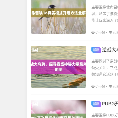
主要围绕使命召
容，涵盖了该模
能让玩家深入了
小书橱
202
逆战大
最新
主要探讨了逆战
备受关注，它成
想知道它活跃于
小书橱
202
PUB
最新
主要围绕PUB