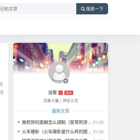
搜索一下
凭
场
访客
V
游客
文章 0 篇
|
评论 0 次
最新文章
做煎饼的面糊怎么调制（家常煎饼的面糊怎么调）
01/26
火车硬卧（火车硬卧是什么样的图片）
01/26