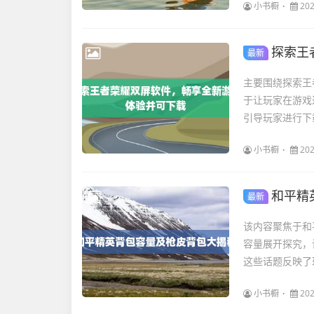
小书橱
202
探索王
最新
主要围绕探索王
于让玩家在游戏
引导玩家进行下
小书橱
202
和平精
最新
该内容聚焦于和
容量展开探究，
这些话题反映了
小书橱
202