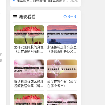
隔震沟宽度对照表图（隔震沟示意图）
01/26
内
，
随便看看
换一换
怎样识别阿胶的真假
多谋善断是什么意思
（怎样识别阿胶的真
（多谋善断是贬义词
鸦
假图片）
还是褒义词）
更
缝纫机跳线怎么修理
武汉在哪个省（武汉
视频教程全集（缝纫
在哪个省市）
机跳线怎么办,视
频）