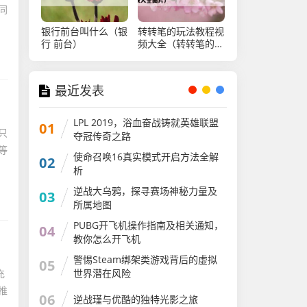
同
银行前台叫什么（银
转转笔的玩法教程视
行 前台）
频大全（转转笔的玩
法教程视频大全图
片）
最近发表
LPL 2019，浴血奋战铸就英雄联盟
01
只
夺冠传奇之路
等
使命召唤16真实模式开启方法全解
02
析
逆战大乌鸦，探寻赛场神秘力量及
03
所属地图
PUBG开飞机操作指南及相关通知，
04
教你怎么开飞机
警惕Steam绑架类游戏背后的虚拟
05
世界潜在风险
充
推
06
逆战瑾与优酷的独特光影之旅