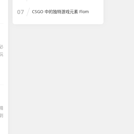
07
CSGO 中的独特游戏元素 Flom
必
玩
精
到