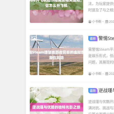
法，为玩家提供
时提及了与之相
小书橱
202
警惕S
最新
需警惕Stea
是娱乐形式，但
问题，其展现的
小书橱
202
逆战瑾
最新
逆战瑾与优酷开
满对抗、挑战与