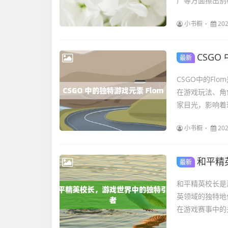
广等方面擦出别
小书橱
202
CSGO
最新
CSGO中的F
在游戏玩法、角
家目光，影响着
小书橱
202
和平精
最新
和平精英校长是
英领域的独特地
在游戏赛事中的