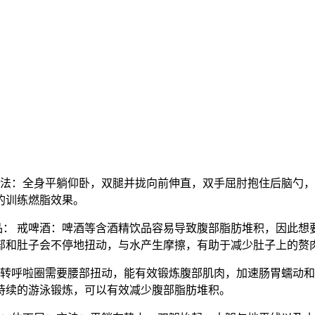
方法：全身平躺仰卧，双腿并拢向前伸直，双手屈肘抱住后脑勺
的训练燃脂效果。
品： 戒啤酒：啤酒等含酒精饮品容易导致腹部脂肪堆积，因此想
部和肚子会不停地扭动，与水产生摩擦，有助于减少肚子上的赘
：转呼啦圈需要腰部扭动，能有效锻炼腹部肌肉，加速肠胃蠕动
持续的游泳锻炼，可以有效减少腹部脂肪堆积。