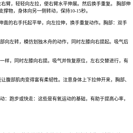
住右臂，轻轻向左拉，使右臂水平伸展。然后换手重复。 胸部伸
物，身体向另一侧转动，保持10-15秒。
将伸直的右手托起平举，向左拉伸，换手重复动作。胸部：双手
胸部向左转，模仿划独木舟的动作，同时左膝向右提起。吸气后
舟一样，同时左膝向右提。吸气并恢复原位，左右交替进行，有
能让腹部肌肉变得富有柔韧性。注意身体上下拉伸开来，胸部、
运动：跑步或快走：这些是有氧运动的基础，有助于提高心率，