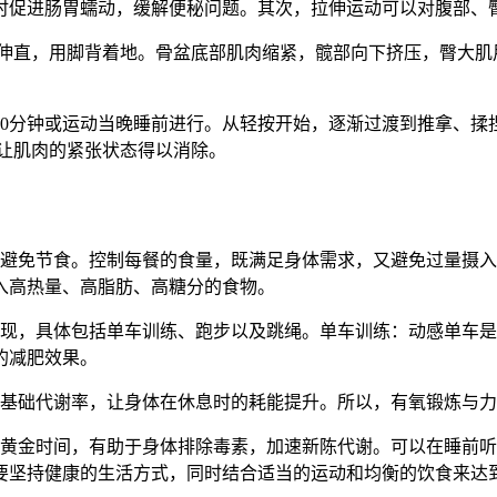
时促进肠胃蠕动，缓解便秘问题。其次，拉伸运动可以对腹部、
脚伸直，用脚背着地。骨盆底部肌肉缩紧，髋部向下挤压，臀大肌
20分钟或运动当晚睡前进行。从轻按开始，逐渐过渡到推拿、揉
以让肌肉的紧张状态得以消除。
，避免节食。控制每餐的食量，既满足身体需求，又避免过量摄
入高热量、高脂肪、高糖分的食物。
实现，具体包括单车训练、跑步以及跳绳。单车训练：动感单车
的减肥效果。
的基础代谢率，让身体在休息时的耗能提升。所以，有氧锻炼与
的黄金时间，有助于身体排除毒素，加速新陈代谢。可以在睡前
要坚持健康的生活方式，同时结合适当的运动和均衡的饮食来达