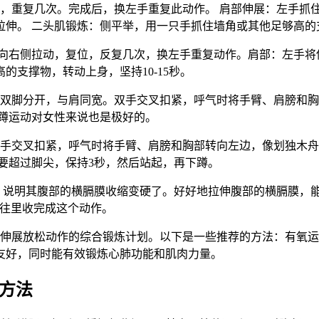
，重复几次。完成后，换左手重复此动作。 肩部伸展：左手抓
伸。 二头肌锻炼：侧平举，用一只手抓住墙角或其他足够高的支撑
头部向右侧拉动，复位，反复几次，换左手重复动作。肩部：左手
支撑物，转动上身，坚持10-15秒。
，双脚分开，与肩同宽。双手交叉扣紧，呼气时将手臂、肩膀和
蹲运动对女性来说也是极好的。
双手交叉扣紧，呼气时将手臂、肩膀和胸部转向左边，像划独木
要超过脚尖，保持3秒，然后站起，再下蹲。
人，说明其腹部的横膈膜收缩变硬了。好好地拉伸腹部的横膈膜，
骨往里收完成这个动作。
及伸展放松动作的综合锻炼计划。以下是一些推荐的方法：有氧
友好，同时能有效锻炼心肺功能和肌肉力量。
方法