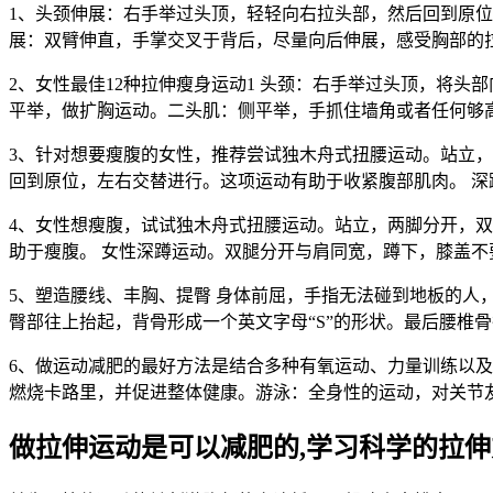
1、头颈伸展：右手举过头顶，轻轻向右拉头部，然后回到原位
展：双臂伸直，手掌交叉于背后，尽量向后伸展，感受胸部的拉
2、女性最佳12种拉伸瘦身运动1 头颈：右手举过头顶，将
平举，做扩胸运动。二头肌：侧平举，手抓住墙角或者任何够高的
3、针对想要瘦腹的女性，推荐尝试独木舟式扭腰运动。站立
回到原位，左右交替进行。这项运动有助于收紧腹部肌肉。 深
4、女性想瘦腹，试试独木舟式扭腰运动。站立，两脚分开，
助于瘦腹。 女性深蹲运动。双腿分开与肩同宽，蹲下，膝盖不
5、塑造腰线、丰胸、提臀 身体前屈，手指无法碰到地板的
臀部往上抬起，背骨形成一个英文字母“S”的形状。最后腰椎
6、做运动减肥的最好方法是结合多种有氧运动、力量训练以
燃烧卡路里，并促进整体健康。游泳：全身性的运动，对关节
做拉伸运动是可以减肥的,学习科学的拉伸