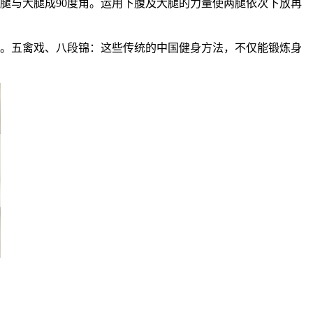
腿与大腿成90度角。运用下腹及大腿的力量使两腿依次下放再
肪。五禽戏、八段锦：这些传统的中国健身方法，不仅能锻炼身