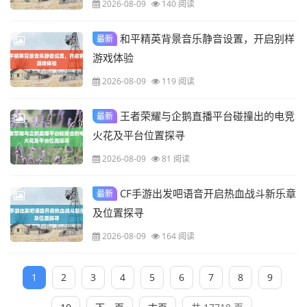
2026-08-09
140 阅读
和平精英背景音乐静音设置，开启别样
最新
游戏体验
2026-08-09
119 阅读
王者荣耀与企鹅直播平台碰撞出的电竞
最新
火花及平台位置探寻
2026-08-09
81 阅读
CF手游出发吧语音开启热血战斗新乐章
最新
及位置探寻
2026-08-09
164 阅读
1
2
3
4
5
6
7
8
9