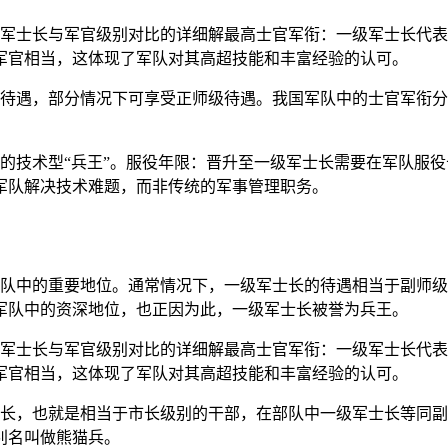
级军士长与军官级别对比的详细解最高士官军衔：一级军士长代
军官相当，这体现了军队对其高超技能和丰富经验的认可。
级待遇，部分情况下可享受正师级待遇。我国军队中的士官军衔
的技术型“兵王”。服役年限：晋升至一级军士长需要在军队服役
军队解决技术难题，而非传统的军事管理职务。
军队中的重要地位。通常情况下，一级军士长的待遇相当于副师
在军队中的资深地位，也正因为此，一级军士长被誉为兵王。
级军士长与军官级别对比的详细解最高士官军衔：一级军士长代
军官相当，这体现了军队对其高超技能和丰富经验的认可。
师长，也就是相当于市长级别的干部，在部队中一级军士长等同
别名叫做熊猫兵。