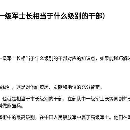
一级军士长相当于什么级别的干部）
一级军士长相当于什么级别的干部对应的知识点，如果能碰巧解
军级别，这是对他们资历、贡献和地位的充分肯定。
，也就是相当于市长级别的干部，在部队中一级军士长等同副师
叫做熊猫兵。
军衔中的最高级别，在中国人民解放军中属于高级军士。他们在