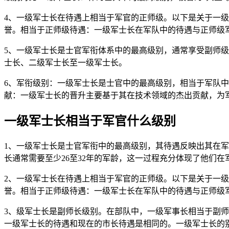
4、一级军士长在待遇上相当于军官的正师级。以下是关于一
誉。相当于正师级待遇：一级军士长在军队中的待遇与正师级
5、一级军士长是士官军衔体系中的最高级别，通常享受副师
士长、二级军士长至一级军士长。
6、军衔级别：一级军士长是士官中的最高级别，相当于军队中
献：一级军士长的晋升主要基于其在技术领域的杰出贡献，为
一级军士长相当于军官什么级别
1、一级军士长是士官军衔中的最高级别，其待遇反映出其在
长通常需要至少26至32年的军龄，这一过程充分体现了他们
2、一级军士长在待遇上相当于军官的正师级。以下是关于一
誉。相当于正师级待遇：一级军士长在军队中的待遇与正师级
3、级军士长是副师长级别。在部队中，一级军事长相当于副
一级军士长的待遇和现在的市长待遇是相同的。一级军士长的