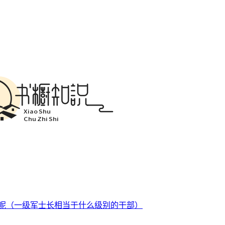
呢（一级军士长相当于什么级别的干部）