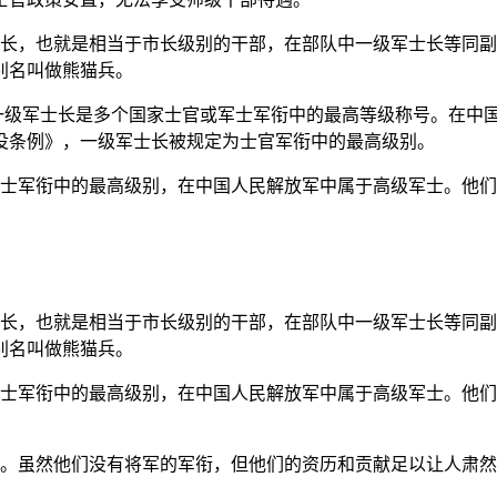
师长，也就是相当于市长级别的干部，在部队中一级军士长等同
别名叫做熊猫兵。
 一级军士长是多个国家士官或军士军衔中的最高等级称号。在中
服役条例》，一级军士长被规定为士官军衔中的最高级别。
军士军衔中的最高级别，在中国人民解放军中属于高级军士。他
师长，也就是相当于市长级别的干部，在部队中一级军士长等同
别名叫做熊猫兵。
军士军衔中的最高级别，在中国人民解放军中属于高级军士。他
别。虽然他们没有将军的军衔，但他们的资历和贡献足以让人肃
。