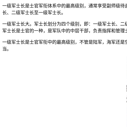
一级军士长是士官军衔体系中的最高级别，通常享受副师级待
长、二级军士长至一级军士长。
一级军士长大。军士长划分为四个级别，即：一级军士长、二
军士长是士官的一种，是军队中的中层干部，负责指挥和管理
一级军士长是士官军衔中的最高级别，不管是陆军，海军还是
当。