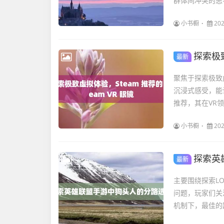
群体间冲突的思
小书橱
202
探索极致
最新
聚焦于探索极致虚
沉浸式感受，能
推荐，其在VR领
小书橱
202
探索英
最新
主要围绕探索L
问题，玩家们关
机制下，最佳的