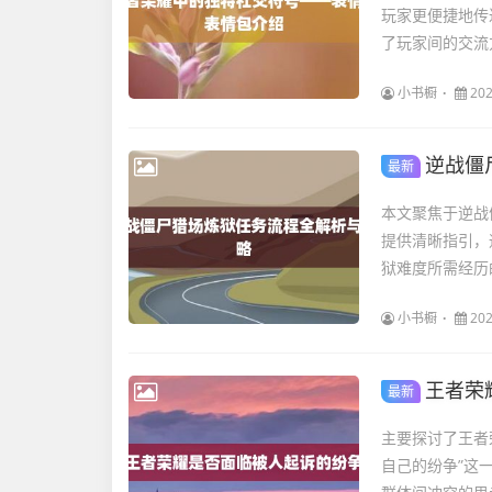
玩家更便捷地传
了玩家间的交流
小书橱
202
逆战僵
最新
本文聚焦于逆战
提供清晰指引，
狱难度所需经历
小书橱
202
王者荣
最新
主要探讨了王者
自己的纷争”这