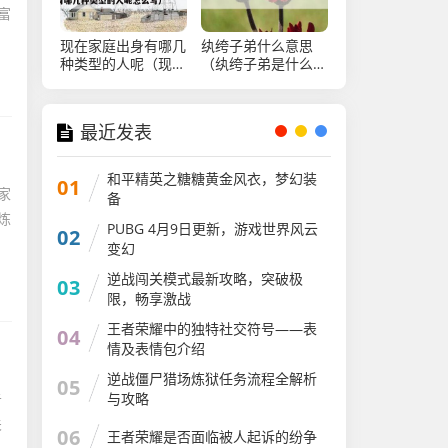
富
现在家庭出身有哪几
纨绔子弟什么意思
种类型的人呢（现在
（纨绔子弟是什么意
家庭出身有哪几种类
思蚂蚁庄园）
型的人呢怎么写）
最近发表
和平精英之糖糖黄金风衣，梦幻装
01
家
备
炼
PUBG 4月9日更新，游戏世界风云
02
变幻
逆战闯关模式最新攻略，突破极
03
限，畅享激战
王者荣耀中的独特社交符号——表
04
情及表情包介绍
逆战僵尸猎场炼狱任务流程全解析
05
与攻略
告
关
06
王者荣耀是否面临被人起诉的纷争