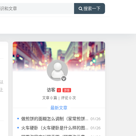
搜索一下
以
上
访客
V
游客
文章 0 篇
|
评论 0 次
最新文章
做煎饼的面糊怎么调制（家常煎饼的面糊怎么调）
01/26
火车硬卧（火车硬卧是什么样的图片）
01/26