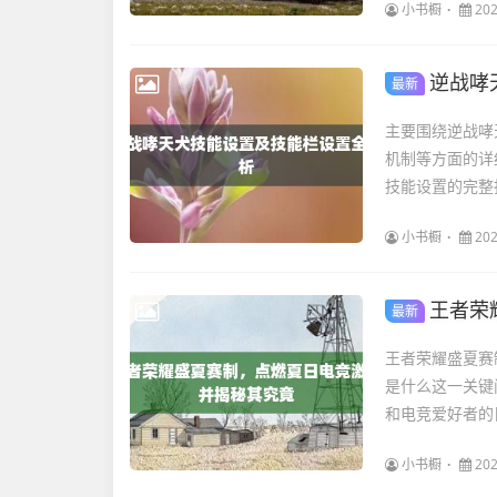
小书橱
202
逆战哮
最新
主要围绕逆战哮
机制等方面的详
技能设置的完整
小书橱
202
王者荣
最新
王者荣耀盛夏赛
是什么这一关键
和电竞爱好者的
小书橱
202