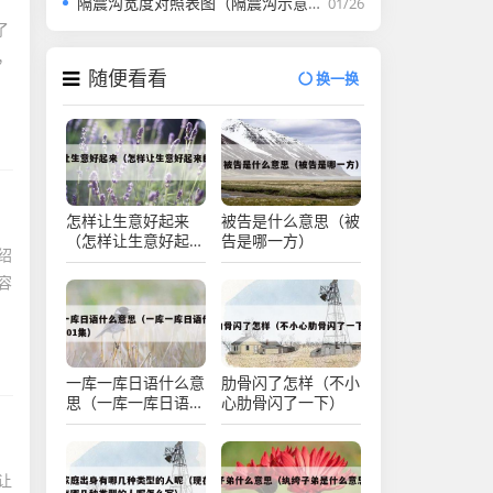
隔震沟宽度对照表图（隔震沟示意图）
01/26
了
，
随便看看
换一换
怎样让生意好起来
被告是什么意思（被
（怎样让生意好起来
告是哪一方）
绍
的句子）
容
一库一库日语什么意
肋骨闪了怎样（不小
思（一库一库日语什
心肋骨闪了一下）
么意思_第01集）
让