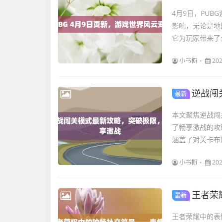
4月9日，PU
影响，无论是地
它为玩家带来了
小书橱
202
逆战闯
最新
本文聚焦逆战闯
了畅享激战的攻
涵盖了对关卡布
小书橱
202
王者荣
最新
王者荣耀中的表